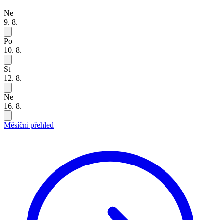
Ne
9. 8.
Po
10. 8.
St
12. 8.
Ne
16. 8.
Měsíční přehled