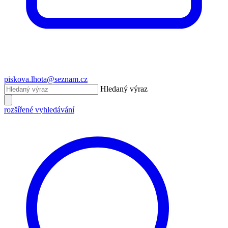
piskova.lhota@seznam.cz
Hledaný výraz
rozšířené vyhledávání