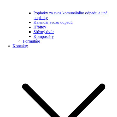
Poplatky za svoz komunálního odpadu a jiné
poplatky
Kalendář svozu odpadů
Hřbitov
Sběrný dvůr
Kompostéry
Formuláře
Kontakty