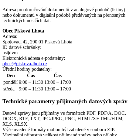
Adresa pro doručování dokumentů v analogové podobě (listiny)
nebo dokumentů v digitální podobě předávaných na přenosných
technických nosičích dat:
Obec Písková Lhota
Adresa:
Spojovací 42, 290 01 Písková Lhota
ID datové schránky:
hstjdvm
Elektronická adresa e‑podatelny:
obec@piskova-lhota.cz
Úřední hodiny podatelny:
Den
Čas
Čas
pondělí
9:00 – 11:30
13:00 – 17:00
středa
9:00 – 11:30
13:00 – 17:00
Technické parametry přijímaných datových zpráv
Datové zprávy jsou přijímány ve formátech
PDF, PDF/A, DOC,
DOCX, RTF, TXT, JPG/JPEG, PNG, HTML/XHTML/HTM,
XLS, XLSX.
Výše uvedené formáty mohou být zabalené v souboru ZIP.
Maximální přípustná velikost přijímané zprávy nebo přílohy