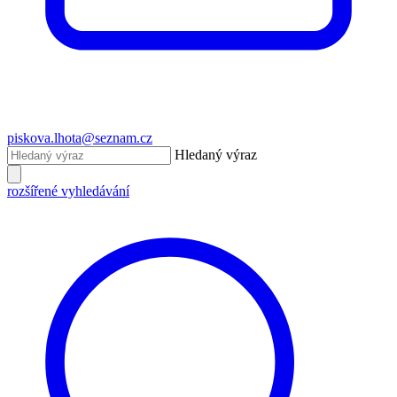
piskova.lhota@seznam.cz
Hledaný výraz
rozšířené vyhledávání