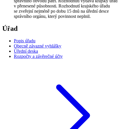
správního obvodu patří. Rozhodnutí vydává krajský úřad
v přenesené působnosti. Rozhodnutí krajského úřadu
se zveřejní nejméně po dobu 15 dnů na úřední desce
správního orgánu, který povinnost neplnil.
Úřad
Popis úřadu
Obecně závazné vyhlášky
Úřední deska
Rozpočty a závěrečné účty