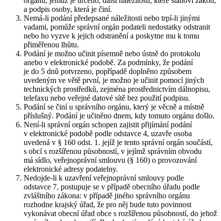
orgánu, jemuž je určeno, další náležitosti, které stanoví zákon,
a podpis osoby, která je činí.
Nemá-li podání předepsané náležitosti nebo trpí-li jinými
vadami, pomůže správní orgán podateli nedostatky odstranit
nebo ho vyzve k jejich odstranění a poskytne mu k tomu
přiměřenou lhůtu.
Podání je možno učinit písemně nebo ústně do protokolu
anebo v elektronické podobě. Za podmínky, že podání
je do 5 dnů potvrzeno, popřípadě doplněno způsobem
uvedeným ve větě první, je možno je učinit pomocí jiných
technických prostředků, zejména prostřednictvím dálnopisu,
telefaxu nebo veřejné datové sítě bez použití podpisu.
Podání se činí u správního orgánu, který je věcně a místně
příslušný. Podání je učiněno dnem, kdy tomuto orgánu došlo.
Není-li správní orgán schopen zajistit přijímání podání
v elektronické podobě podle odstavce 4, uzavře osoba
uvedená v § 160 odst. 1. jejíž je tento správní orgán součástí,
s obcí s rozšířenou působností, v jejímž správním obvodu
má sídlo, veřejnoprávní smlouvu (§ 160) o provozování
elektronické adresy podatelny.
Nedojde-li k uzavření veřejnoprávní smlouvy podle
odstavce 7, postupuje se v případě obecního úřadu podle
zvláštního zákona: v případě jiného správního orgánu
rozhodne krajský úřad, že pro něj bude tuto povinnost
vykonávat obecní úřad obce s rozšířenou působností, do jehož