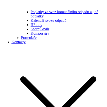
Poplatky za svoz komunálního odpadu a jiné
poplatky
Kalendář svozu odpadů
Hřbitov
Sběrný dvůr
Kompostéry
Formuláře
Kontakty