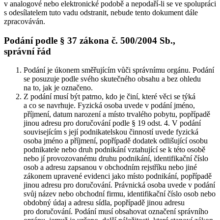
v analogové nebo elektronické podobě a nepodaří-li se ve spolupráci
s odesílatelem tuto vadu odstranit, nebude tento dokument dále
zpracováván.
Podání podle § 37 zákona č. 500/2004 Sb.,
správní řád
Podání je úkonem směřujícím vůči správnímu orgánu. Podání
se posuzuje podle svého skutečného obsahu a bez ohledu
na to, jak je označeno.
Z podání musí být patrno, kdo je činí, které věci se týká
a co se navrhuje. Fyzická osoba uvede v podání jméno,
příjmení, datum narození a místo trvalého pobytu, popřípadě
jinou adresu pro doručování podle § 19 odst. 4. V podání
souvisejícím s její podnikatelskou činností uvede fyzická
osoba jméno a příjmení, popřípadě dodatek odlišující osobu
podnikatele nebo druh podnikání vztahující se k této osobě
nebo jí provozovanému druhu podnikání, identifikační číslo
osob a adresu zapsanou v obchodním rejstříku nebo jiné
zákonem upravené evidenci jako místo podnikání, popřípadě
jinou adresu pro doručování. Právnická osoba uvede v podání
svůj název nebo obchodní firmu, identifikační číslo osob nebo
obdobný údaj a adresu sídla, popřípadě jinou adresu
pro doručování. Podání musí obsahovat označení správního