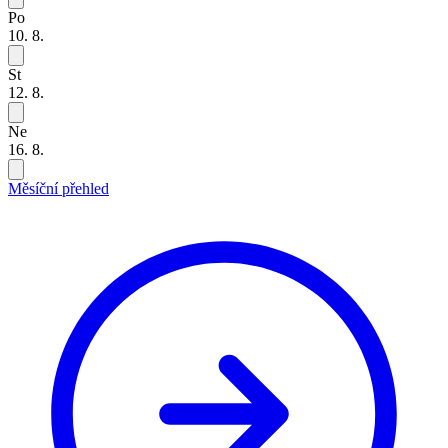
Po
10. 8.
St
12. 8.
Ne
16. 8.
Měsíční přehled