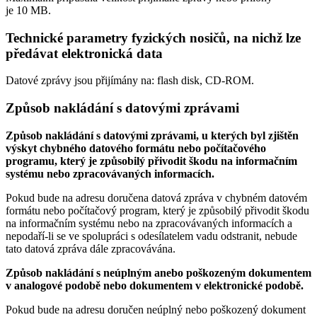
je
10 MB
.
Technické parametry fyzických nosičů, na nichž lze
předávat elektronická data
Datové zprávy jsou přijímány na:
flash disk, CD-ROM.
Způsob nakládání s datovými zprávami
Způsob nakládání s datovými zprávami, u kterých byl zjištěn
výskyt chybného datového formátu nebo počítačového
programu, který je způsobilý přivodit škodu na informačním
systému nebo zpracovávaných informacích.
Pokud bude na adresu doručena datová zpráva v chybném datovém
formátu nebo počítačový program, který je způsobilý přivodit škodu
na informačním systému nebo na zpracovávaných informacích a
nepodaří-li se ve spolupráci s odesílatelem vadu odstranit, nebude
tato datová zpráva dále zpracovávána.
Způsob nakládání s neúplným anebo poškozeným dokumentem
v analogové podobě nebo dokumentem v elektronické podobě.
Pokud bude na adresu doručen neúplný nebo poškozený dokument