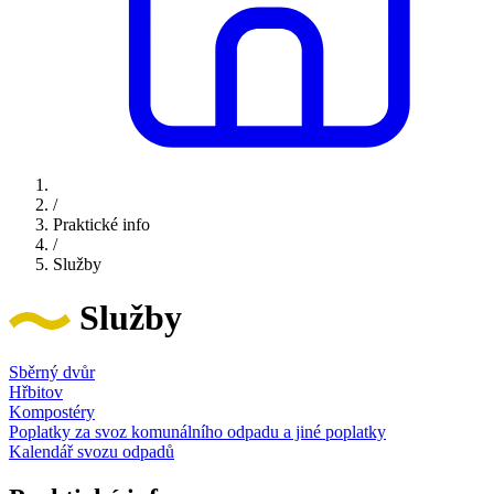
/
Praktické info
/
Služby
Služby
Sběrný dvůr
Hřbitov
Kompostéry
Poplatky za svoz komunálního odpadu a jiné poplatky
Kalendář svozu odpadů