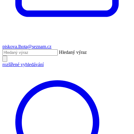
piskova.lhota@seznam.cz
Hledaný výraz
rozšířené vyhledávání