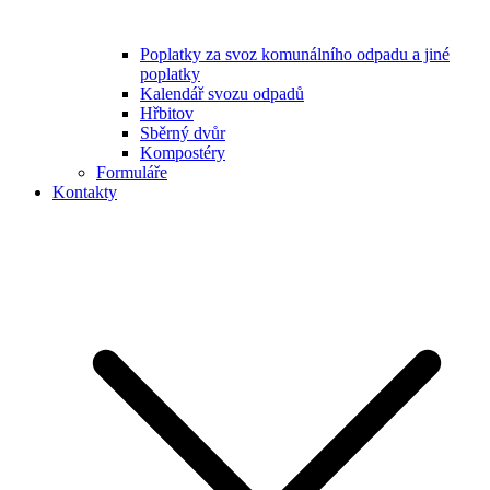
Poplatky za svoz komunálního odpadu a jiné
poplatky
Kalendář svozu odpadů
Hřbitov
Sběrný dvůr
Kompostéry
Formuláře
Kontakty