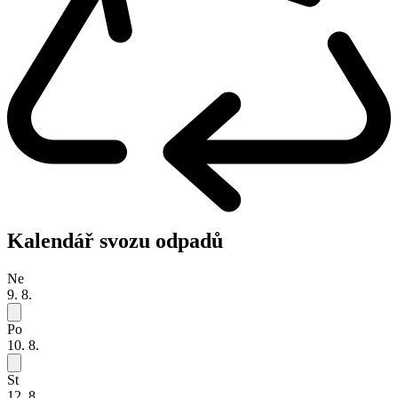
Kalendář svozu odpadů
Ne
9. 8.
Po
10. 8.
St
12. 8.