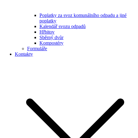
Poplatky za svoz komunálního odpadu a jiné
poplatky
Kalendář svozu odpadů
Hřbitov
Sběrný dvůr
Kompostéry
Formuláře
Kontakty