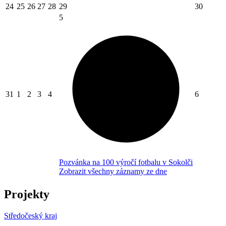
24
25
26
27
28
29
30
5
31
1
2
3
4
6
Pozvánka na 100 výročí fotbalu v Sokolči
Zobrazit všechny záznamy ze dne
Projekty
Středočeský kraj