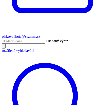
piskova.lhota@seznam.cz
Hledaný výraz
rozšířené vyhledávání