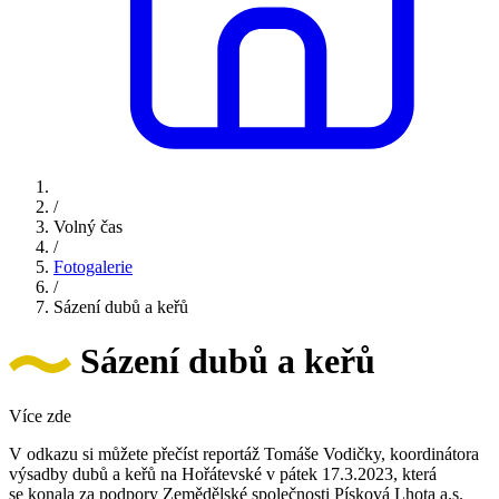
/
Volný čas
/
Fotogalerie
/
Sázení dubů a keřů
Sázení dubů a keřů
Více zde
V odkazu si můžete přečíst reportáž Tomáše Vodičky, koordinátora
výsadby dubů a keřů na Hořátevské v pátek 17.3.2023, která
se konala za podpory Zemědělské společnosti Písková Lhota a.s.