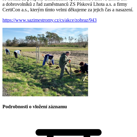
a dobrovolníků z řad zaměstnanců ZS Písková Lhota a.s. a firmy
CertiCon a.s., kterým tímto velmi děkujeme za jejich čas a nasazení.
https://www.sazimestromy.cz/cs/akce/zobraz/943
Podrobnosti o vložení záznamu