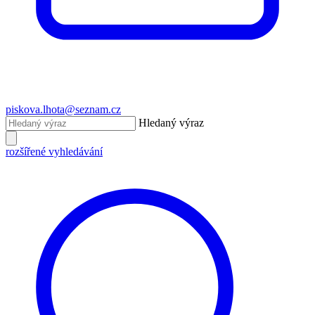
piskova.lhota@seznam.cz
Hledaný výraz
rozšířené vyhledávání