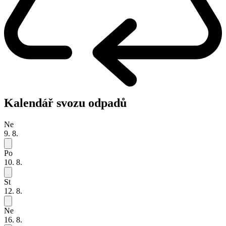
Kalendář svozu odpadů
Ne
9. 8.
Po
10. 8.
St
12. 8.
Ne
16. 8.