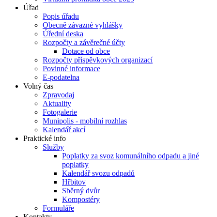
Úřad
Popis úřadu
Obecně závazné vyhlášky
Úřední deska
Rozpočty a závěrečné účty
Dotace od obce
Rozpočty příspěvkových organizací
Povinné informace
E-podatelna
Volný čas
Zpravodaj
Aktuality
Fotogalerie
Munipolis - mobilní rozhlas
Kalendář akcí
Praktické info
Služby
Poplatky za svoz komunálního odpadu a jiné
poplatky
Kalendář svozu odpadů
Hřbitov
Sběrný dvůr
Kompostéry
Formuláře
Kontakty