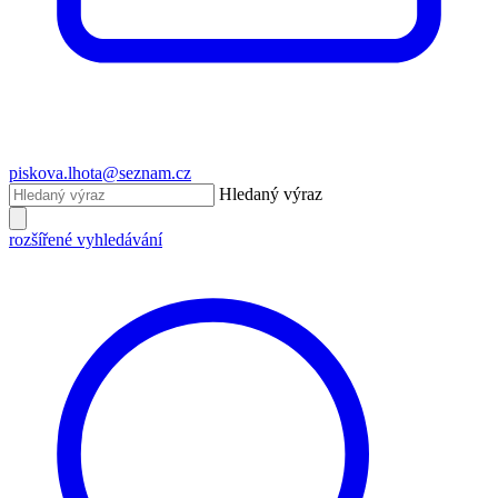
piskova.lhota@seznam.cz
Hledaný výraz
rozšířené vyhledávání