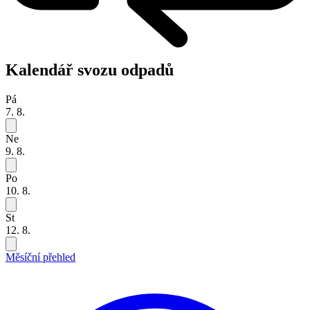
Kalendář svozu odpadů
Pá
7. 8.
Ne
9. 8.
Po
10. 8.
St
12. 8.
Měsíční přehled