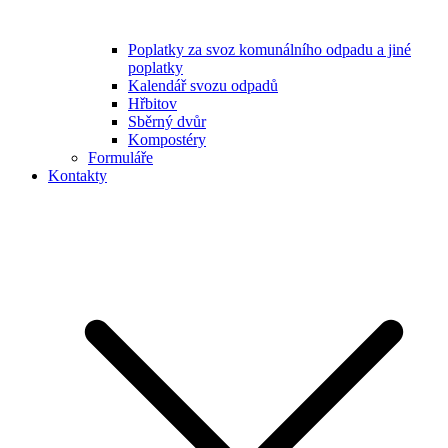
Poplatky za svoz komunálního odpadu a jiné
poplatky
Kalendář svozu odpadů
Hřbitov
Sběrný dvůr
Kompostéry
Formuláře
Kontakty